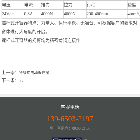
电压
电流
推力
拉力
行程
速度
24Vdc
0.8A
4000N
4000N
200-400mm
4mm/
螺杆式开窗器特点：力量大、运行平稳、无噪音、可根据客户的要求对
窗体进行大角度的开启。
螺杆式开窗器的拐臂均为精密铸钢连接件
上一条：
链条式电动采光窗
下一条：
无
客服电话
139-6503-2197
周一至周六：09:00-21:00